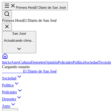
Primera Hora
El Diario de San José
Primera Hora
El Diario de San José
San José
Actualizando clima...
Inicio
Agro
Cultura
Deportes
Opinión
Policiales
Política
Sociedad
Tecnolo
Cargando usuario
Primera Hora
El Diario de San José
Sociedad
Política
Policiales
Deportes
Agro