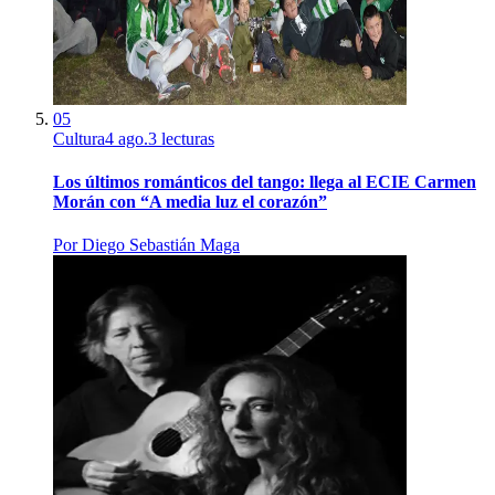
05
Cultura
4 ago.
3
lecturas
Los últimos románticos del tango: llega al ECIE Carmen
Morán con “A media luz el corazón”
Por
Diego Sebastián Maga