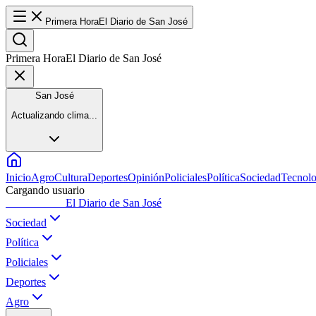
Primera Hora
El Diario de San José
Primera Hora
El Diario de San José
San José
Actualizando clima...
Inicio
Agro
Cultura
Deportes
Opinión
Policiales
Política
Sociedad
Tecnolo
Cargando usuario
Primera Hora
El Diario de San José
Sociedad
Política
Policiales
Deportes
Agro