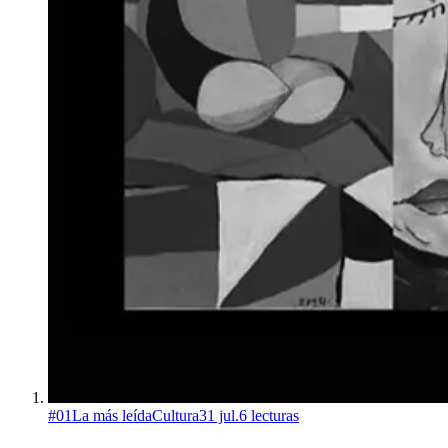
#
01
La más leída
Cultura
31 jul.
6
lecturas