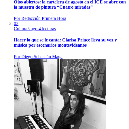
Ojos abiertos: la cartelera de agosto en el ICE se abre con
la muestra de pintura “Cuatro miradas”
Por
Redacción Primera Hora
02
Cultura
5 ago.
4
lecturas
Hacer lo que se le canta: Clarisa Prince lleva su voz y
música por escenarios montevideanos
Por
Diego Sebastián Maga