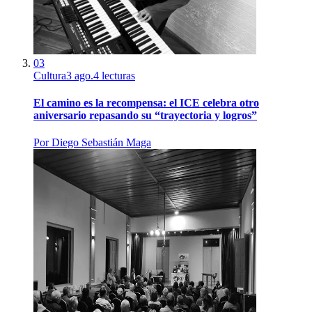
03
Cultura
3 ago.
4
lecturas
El camino es la recompensa: el ICE celebra otro
aniversario repasando su “trayectoria y logros”
Por
Diego Sebastián Maga