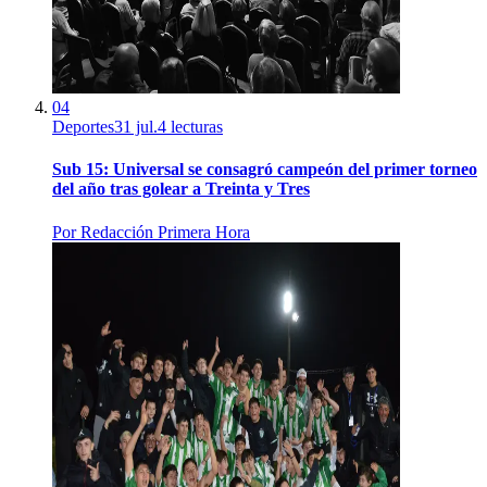
04
Deportes
31 jul.
4
lecturas
Sub 15: Universal se consagró campeón del primer torneo
del año tras golear a Treinta y Tres
Por
Redacción Primera Hora