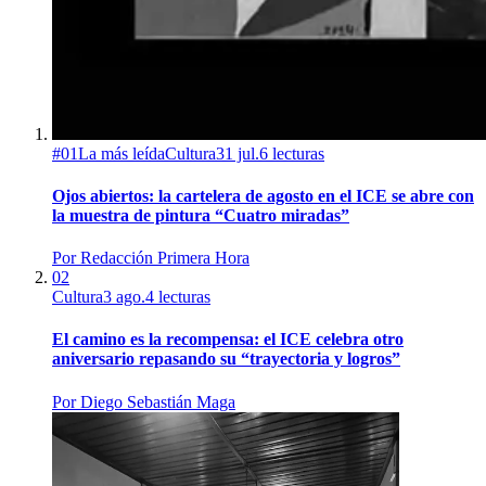
#
01
La más leída
Cultura
31 jul.
6
lecturas
Ojos abiertos: la cartelera de agosto en el ICE se abre con
la muestra de pintura “Cuatro miradas”
Por
Redacción Primera Hora
02
Cultura
3 ago.
4
lecturas
El camino es la recompensa: el ICE celebra otro
aniversario repasando su “trayectoria y logros”
Por
Diego Sebastián Maga