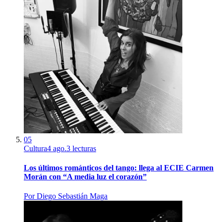
05
Cultura
4 ago.
3
lecturas
Los últimos románticos del tango: llega al ECIE Carmen
Morán con “A media luz el corazón”
Por
Diego Sebastián Maga