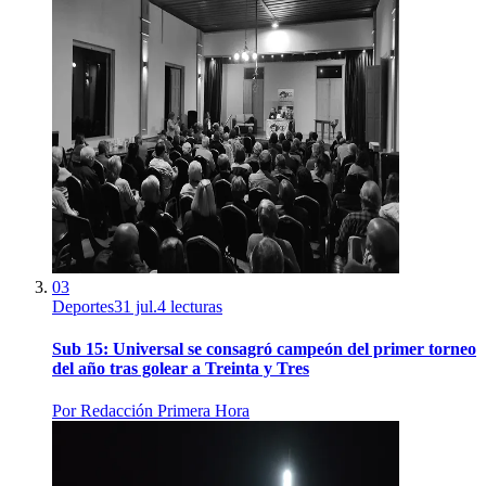
03
Deportes
31 jul.
4
lecturas
Sub 15: Universal se consagró campeón del primer torneo
del año tras golear a Treinta y Tres
Por
Redacción Primera Hora