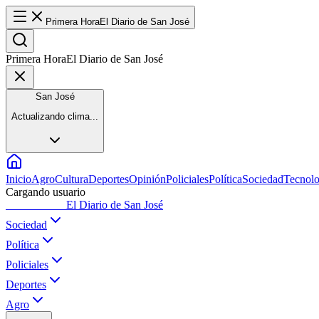
Primera Hora
El Diario de San José
Primera Hora
El Diario de San José
San José
Actualizando clima...
Inicio
Agro
Cultura
Deportes
Opinión
Policiales
Política
Sociedad
Tecnolo
Cargando usuario
Primera Hora
El Diario de San José
Sociedad
Política
Policiales
Deportes
Agro