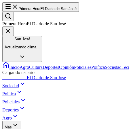
Primera Hora
El Diario de San José
Primera Hora
El Diario de San José
San José
Actualizando clima...
Inicio
Agro
Cultura
Deportes
Opinión
Policiales
Política
Sociedad
Tec
Cargando usuario
Primera Hora
El Diario de San José
Sociedad
Política
Policiales
Deportes
Agro
Más