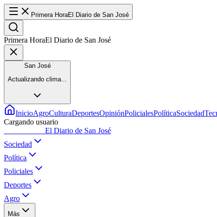
Primera Hora
El Diario de San José
Primera Hora
El Diario de San José
San José
Actualizando clima...
Inicio
Agro
Cultura
Deportes
Opinión
Policiales
Política
Sociedad
Tec
Cargando usuario
Primera Hora
El Diario de San José
Sociedad
Política
Policiales
Deportes
Agro
Más