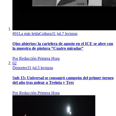
#
01
La más leída
Cultura
31 jul.
7
lecturas
Ojos abiertos: la cartelera de agosto en el ICE se abre con
la muestra de pintura “Cuatro miradas”
Por
Redacción Primera Hora
02
Deportes
31 jul.
5
lecturas
Sub 15: Universal se consagró campeón del primer torneo
del año tras golear a Treinta y Tres
Por
Redacción Primera Hora