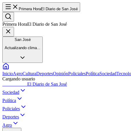
Primera Hora
El Diario de San José
Primera Hora
El Diario de San José
San José
Actualizando clima...
Inicio
Agro
Cultura
Deportes
Opinión
Policiales
Política
Sociedad
Tecnolo
Cargando usuario
Primera Hora
El Diario de San José
Sociedad
Política
Policiales
Deportes
Agro