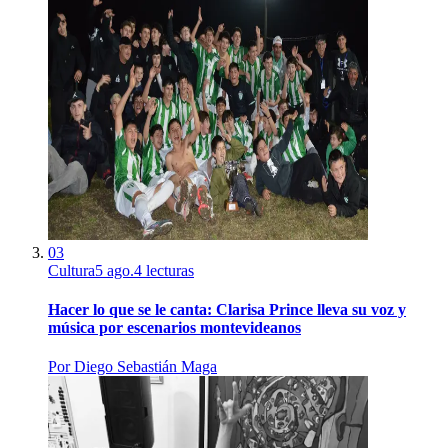
03
Cultura
5 ago.
4
lecturas
Hacer lo que se le canta: Clarisa Prince lleva su voz y
música por escenarios montevideanos
Por
Diego Sebastián Maga