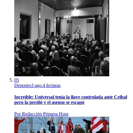
05
Deportes
3 ago.
4
lecturas
Increíble: Universal tenía la llave controlada ante Ceibal
pero la perdió y el asenso se escapó
Por
Redacción Primera Hora