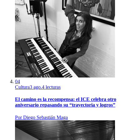
04
Cultura
3 ago.
4
lecturas
El camino es la recompensa: el ICE celebra otro
aniversario repasando su “trayectoria y logros”
Por
Diego Sebastián Maga