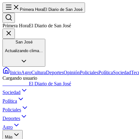
Primera Hora
El Diario de San José
Primera Hora
El Diario de San José
San José
Actualizando clima...
Inicio
Agro
Cultura
Deportes
Opinión
Policiales
Política
Sociedad
Tec
Cargando usuario
Primera Hora
El Diario de San José
Sociedad
Política
Policiales
Deportes
Agro
Más