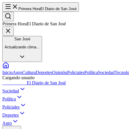
Primera Hora
El Diario de San José
Primera Hora
El Diario de San José
San José
Actualizando clima...
Inicio
Agro
Cultura
Deportes
Opinión
Policiales
Política
Sociedad
Tecnolo
Cargando usuario
Primera Hora
El Diario de San José
Sociedad
Política
Policiales
Deportes
Agro