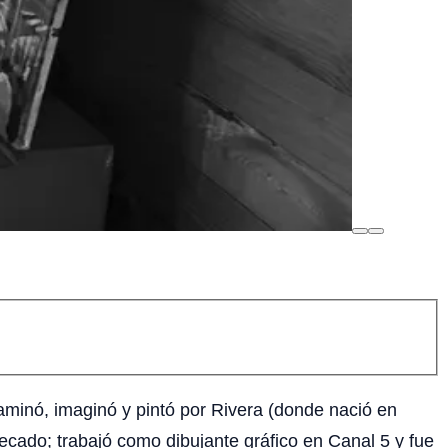
 caminó, imaginó y pintó por Rivera (donde nació en
cado; trabajó como dibujante gráfico en Canal 5 y fue