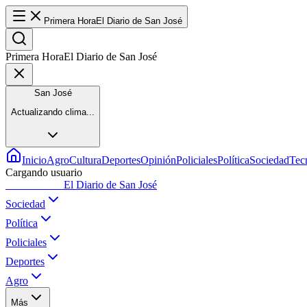
Primera Hora
El Diario de San José
Primera Hora
El Diario de San José
San José
Actualizando clima...
Inicio
Agro
Cultura
Deportes
Opinión
Policiales
Política
Sociedad
Tec
Cargando usuario
Primera Hora
El Diario de San José
Sociedad
Política
Policiales
Deportes
Agro
Más