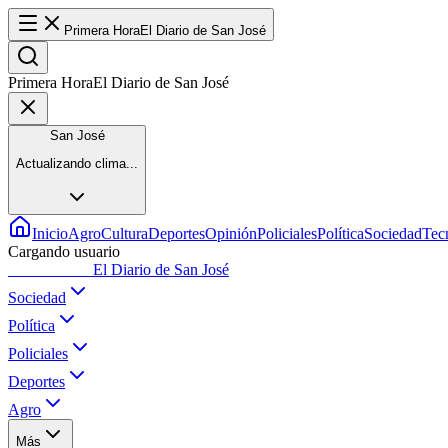
Primera Hora
El Diario de San José
Primera Hora
El Diario de San José
San José
Actualizando clima...
Inicio
Agro
Cultura
Deportes
Opinión
Policiales
Política
Sociedad
Tec
Cargando usuario
Primera Hora
El Diario de San José
Sociedad
Política
Policiales
Deportes
Agro
Más