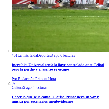
#
01
La más leída
Deportes
3 ago.
6
lecturas
Increíble: Universal tenía la llave controlada ante Ceibal
pero la perdió y el asenso se escapó
Por
Redacción Primera Hora
02
Cultura
5 ago.
4
lecturas
Hacer lo que se le canta: Clarisa Prince lleva su voz y
música por escenarios montevideanos