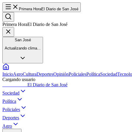
Primera Hora
El Diario de San José
Primera Hora
El Diario de San José
San José
Actualizando clima...
Inicio
Agro
Cultura
Deportes
Opinión
Policiales
Política
Sociedad
Tecnolo
Cargando usuario
Primera Hora
El Diario de San José
Sociedad
Política
Policiales
Deportes
Agro