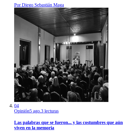
Por
Diego Sebastián Maga
04
Opinión
5 ago.
3
lecturas
Las palabras que se fueron... y las costumbres que aún
viven en la memoria