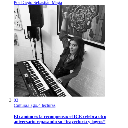
Por
Diego Sebastián Maga
03
Cultura
3 ago.
4
lecturas
El camino es la recompensa: el ICE celebra otro
aniversario repasando su “trayectoria y logros”