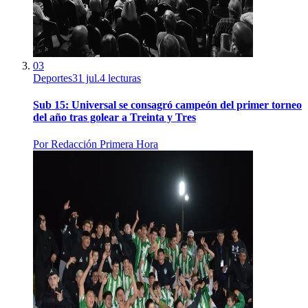
03
Deportes
31 jul.
4
lecturas
Sub 15: Universal se consagró campeón del primer torneo
del año tras golear a Treinta y Tres
Por
Redacción Primera Hora