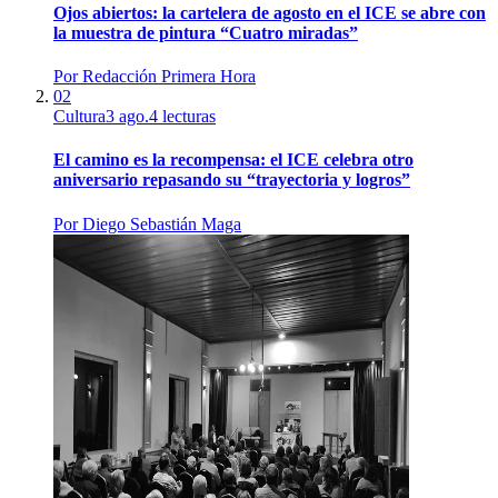
Ojos abiertos: la cartelera de agosto en el ICE se abre con
la muestra de pintura “Cuatro miradas”
Por
Redacción Primera Hora
02
Cultura
3 ago.
4
lecturas
El camino es la recompensa: el ICE celebra otro
aniversario repasando su “trayectoria y logros”
Por
Diego Sebastián Maga