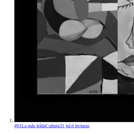
#
01
La más leída
Cultura
31 jul.
6
lecturas