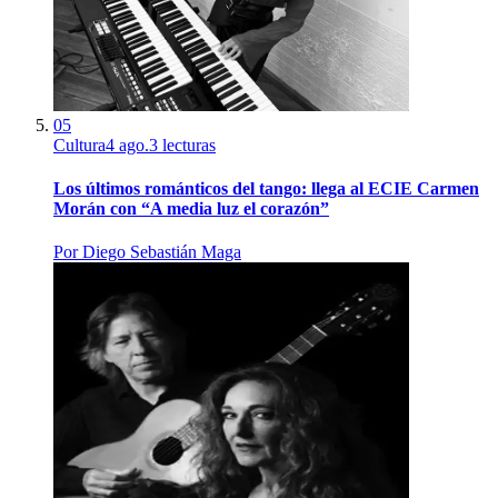
05
Cultura
4 ago.
3
lecturas
Los últimos románticos del tango: llega al ECIE Carmen
Morán con “A media luz el corazón”
Por
Diego Sebastián Maga