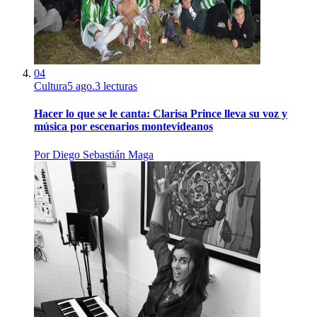
04
Cultura
5 ago.
3
lecturas
Hacer lo que se le canta: Clarisa Prince lleva su voz y
música por escenarios montevideanos
Por
Diego Sebastián Maga