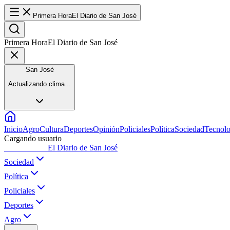
Primera Hora
El Diario de San José
Primera Hora
El Diario de San José
San José
Actualizando clima...
Inicio
Agro
Cultura
Deportes
Opinión
Policiales
Política
Sociedad
Tecnolo
Cargando usuario
Primera Hora
El Diario de San José
Sociedad
Política
Policiales
Deportes
Agro