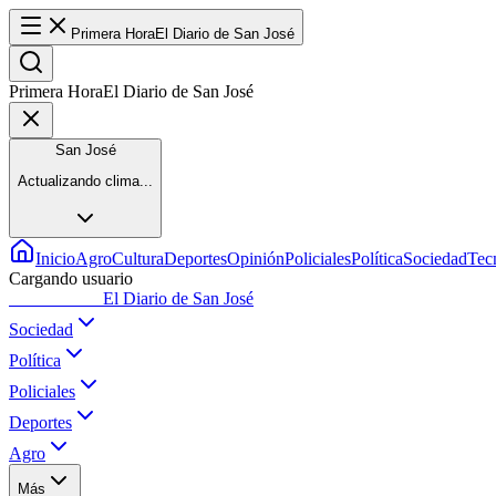
Primera Hora
El Diario de San José
Primera Hora
El Diario de San José
San José
Actualizando clima...
Inicio
Agro
Cultura
Deportes
Opinión
Policiales
Política
Sociedad
Tec
Cargando usuario
Primera Hora
El Diario de San José
Sociedad
Política
Policiales
Deportes
Agro
Más