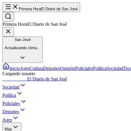
Primera Hora
El Diario de San José
Primera Hora
El Diario de San José
San José
Actualizando clima...
Inicio
Agro
Cultura
Deportes
Opinión
Policiales
Política
Sociedad
Tec
Cargando usuario
Primera Hora
El Diario de San José
Sociedad
Política
Policiales
Deportes
Agro
Más