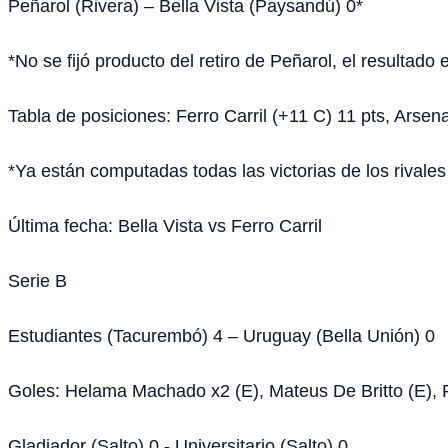
Peñarol (Rivera) – Bella Vista (Paysandú) 0*
*No se fijó producto del retiro de Peñarol, el resultado 
Tabla de posiciones: Ferro Carril (+11 C) 11 pts, Arsena
*Ya están computadas todas las victorias de los rivales 
Última fecha: Bella Vista vs Ferro Carril
Serie B
Estudiantes (Tacurembó) 4 – Uruguay (Bella Unión) 0
Goles: Helama Machado x2 (E), Mateus De Britto (E), 
Gladiador (Salto) 0 - Universitario (Salto) 0