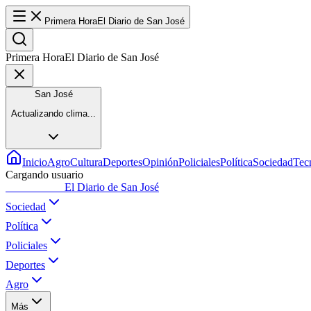
Primera Hora
El Diario de San José
Primera Hora
El Diario de San José
San José
Actualizando clima...
Inicio
Agro
Cultura
Deportes
Opinión
Policiales
Política
Sociedad
Tec
Cargando usuario
Primera Hora
El Diario de San José
Sociedad
Política
Policiales
Deportes
Agro
Más