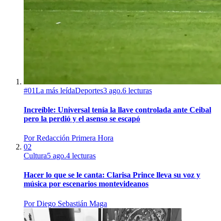
#
01
La más leída
Deportes
3 ago.
6
lecturas
Increíble: Universal tenía la llave controlada ante Ceibal
pero la perdió y el asenso se escapó
Por
Redacción Primera Hora
02
Cultura
5 ago.
4
lecturas
Hacer lo que se le canta: Clarisa Prince lleva su voz y
música por escenarios montevideanos
Por
Diego Sebastián Maga