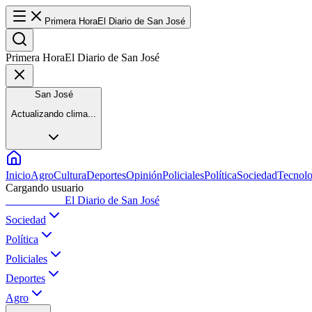
Primera Hora
El Diario de San José
Primera Hora
El Diario de San José
San José
Actualizando clima...
Inicio
Agro
Cultura
Deportes
Opinión
Policiales
Política
Sociedad
Tecnolo
Cargando usuario
Primera Hora
El Diario de San José
Sociedad
Política
Policiales
Deportes
Agro