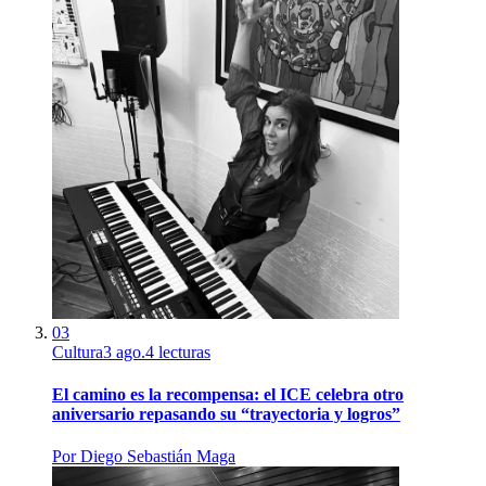
03
Cultura
3 ago.
4
lecturas
El camino es la recompensa: el ICE celebra otro
aniversario repasando su “trayectoria y logros”
Por
Diego Sebastián Maga