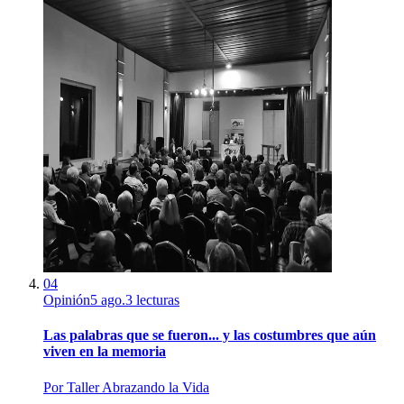
04
Opinión
5 ago.
3
lecturas
Las palabras que se fueron... y las costumbres que aún
viven en la memoria
Por
Taller Abrazando la Vida