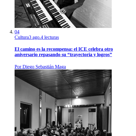
04
Cultura
3 ago.
4
lecturas
El camino es la recompensa: el ICE celebra otro
aniversario repasando su “trayectoria y logros”
Por
Diego Sebastián Maga