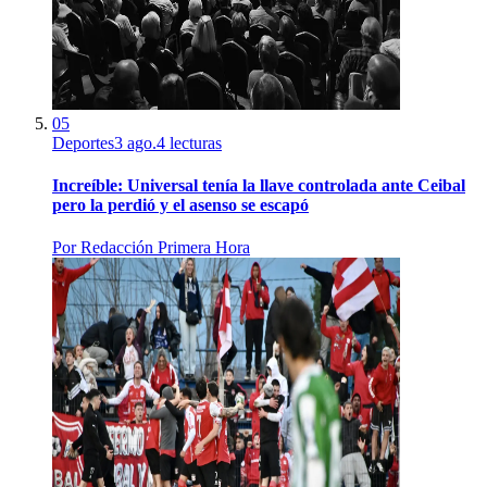
05
Deportes
3 ago.
4
lecturas
Increíble: Universal tenía la llave controlada ante Ceibal
pero la perdió y el asenso se escapó
Por
Redacción Primera Hora