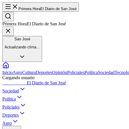
Primera Hora
El Diario de San José
Primera Hora
El Diario de San José
San José
Actualizando clima...
Inicio
Agro
Cultura
Deportes
Opinión
Policiales
Política
Sociedad
Tecnolo
Cargando usuario
Primera Hora
El Diario de San José
Sociedad
Política
Policiales
Deportes
Agro