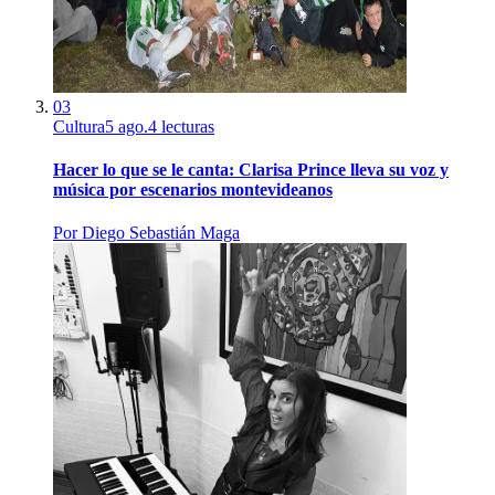
03
Cultura
5 ago.
4
lecturas
Hacer lo que se le canta: Clarisa Prince lleva su voz y
música por escenarios montevideanos
Por
Diego Sebastián Maga