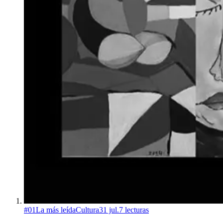
#
01
La más leída
Cultura
31 jul.
7
lecturas