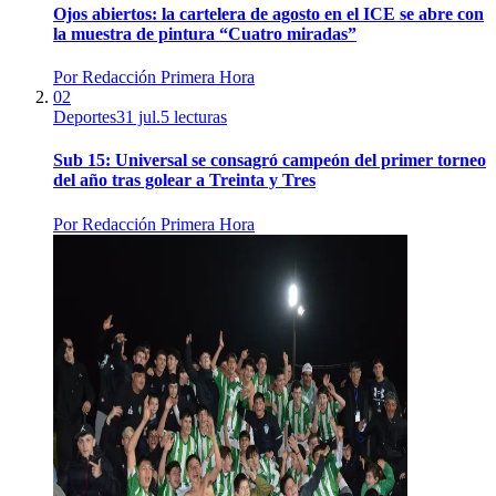
Ojos abiertos: la cartelera de agosto en el ICE se abre con
la muestra de pintura “Cuatro miradas”
Por
Redacción Primera Hora
02
Deportes
31 jul.
5
lecturas
Sub 15: Universal se consagró campeón del primer torneo
del año tras golear a Treinta y Tres
Por
Redacción Primera Hora