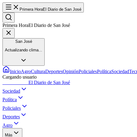
Primera Hora
El Diario de San José
Primera Hora
El Diario de San José
San José
Actualizando clima...
Inicio
Agro
Cultura
Deportes
Opinión
Policiales
Política
Sociedad
Tec
Cargando usuario
Primera Hora
El Diario de San José
Sociedad
Política
Policiales
Deportes
Agro
Más