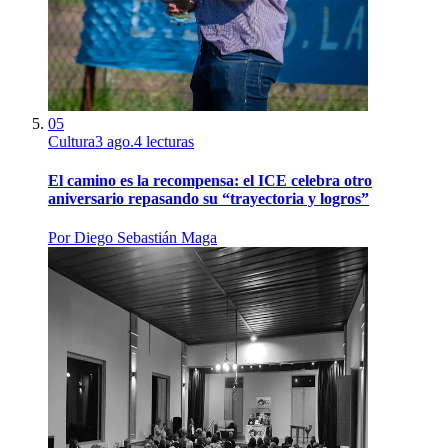
05
Cultura
3 ago.
4
lecturas
El camino es la recompensa: el ICE celebra otro
aniversario repasando su “trayectoria y logros”
Por
Diego Sebastián Maga