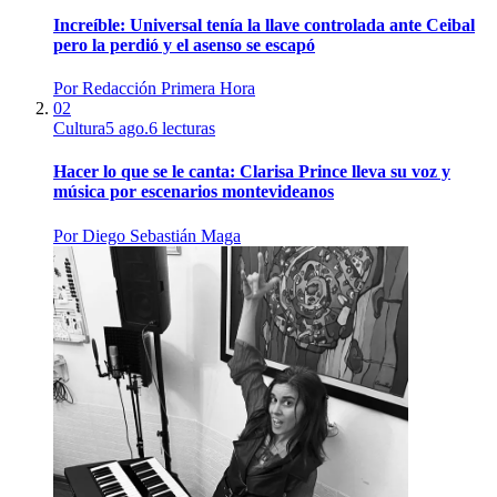
Increíble: Universal tenía la llave controlada ante Ceibal
pero la perdió y el asenso se escapó
Por
Redacción Primera Hora
02
Cultura
5 ago.
6
lecturas
Hacer lo que se le canta: Clarisa Prince lleva su voz y
música por escenarios montevideanos
Por
Diego Sebastián Maga