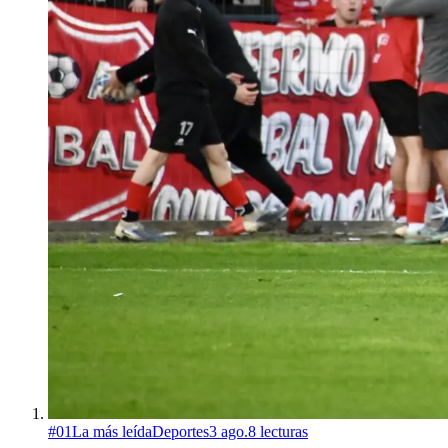
#
01
La más leída
Deportes
3 ago.
8
lecturas