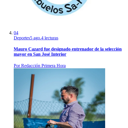
04
Deportes
5 ago.
4
lecturas
Mauro Cazard fue designado entrenador de la selección
mayor en San José Interior
Por
Redacción Primera Hora