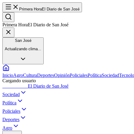
Primera Hora
El Diario de San José
Primera Hora
El Diario de San José
San José
Actualizando clima...
Inicio
Agro
Cultura
Deportes
Opinión
Policiales
Política
Sociedad
Tecnolo
Cargando usuario
Primera Hora
El Diario de San José
Sociedad
Política
Policiales
Deportes
Agro