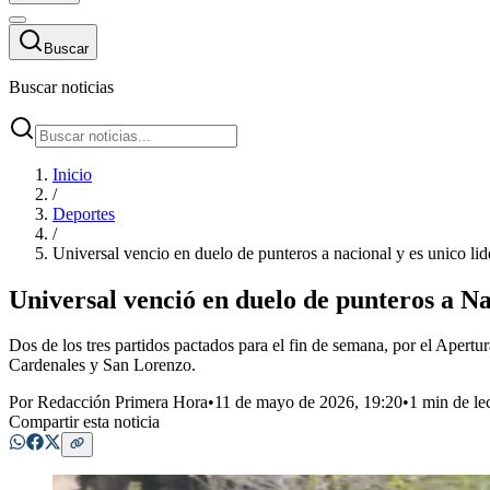
Buscar
Buscar noticias
Inicio
/
Deportes
/
Universal vencio en duelo de punteros a nacional y es unico lid
Universal venció en duelo de punteros a Na
Dos de los tres partidos pactados para el fin de semana, por el Apert
Cardenales y San Lorenzo.
Por
Redacción Primera Hora
•
11 de mayo de 2026, 19:20
•
1 min de le
Compartir esta noticia