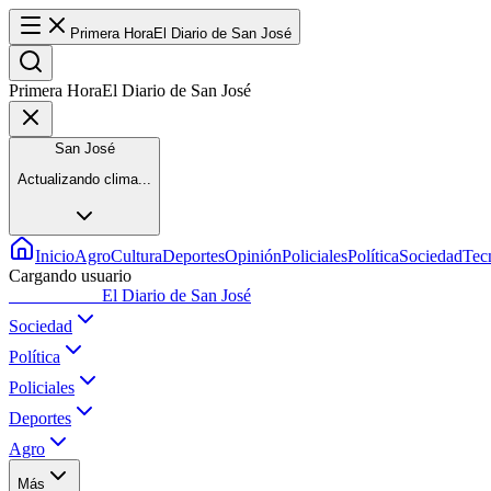
Primera Hora
El Diario de San José
Primera Hora
El Diario de San José
San José
Actualizando clima...
Inicio
Agro
Cultura
Deportes
Opinión
Policiales
Política
Sociedad
Tec
Cargando usuario
Primera Hora
El Diario de San José
Sociedad
Política
Policiales
Deportes
Agro
Más