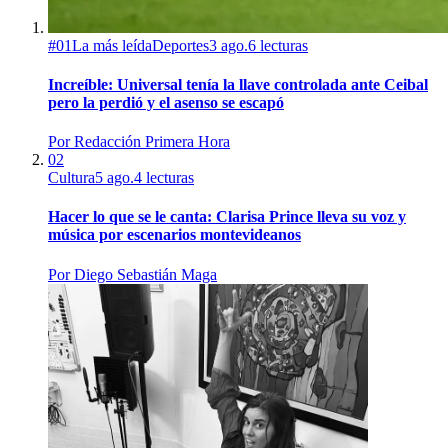
#
01
La más leída
Deportes
3 ago.
6
lecturas
Increíble: Universal tenía la llave controlada ante Ceibal
pero la perdió y el asenso se escapó
Por
Redacción Primera Hora
02
Cultura
5 ago.
4
lecturas
Hacer lo que se le canta: Clarisa Prince lleva su voz y
música por escenarios montevideanos
Por
Diego Sebastián Maga