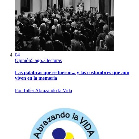
04
Opinión
5 ago.
3
lecturas
Las palabras que se fueron... y las costumbres que aún
viven en la memoria
Por
Taller Abrazando la Vida