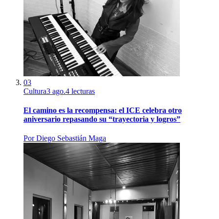
03
Cultura
3 ago.
4
lecturas
El camino es la recompensa: el ICE celebra otro
aniversario repasando su “trayectoria y logros”
Por
Diego Sebastián Maga