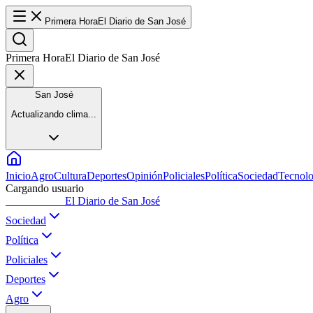
Primera Hora
El Diario de San José
Primera Hora
El Diario de San José
San José
Actualizando clima...
Inicio
Agro
Cultura
Deportes
Opinión
Policiales
Política
Sociedad
Tecnolo
Cargando usuario
Primera Hora
El Diario de San José
Sociedad
Política
Policiales
Deportes
Agro