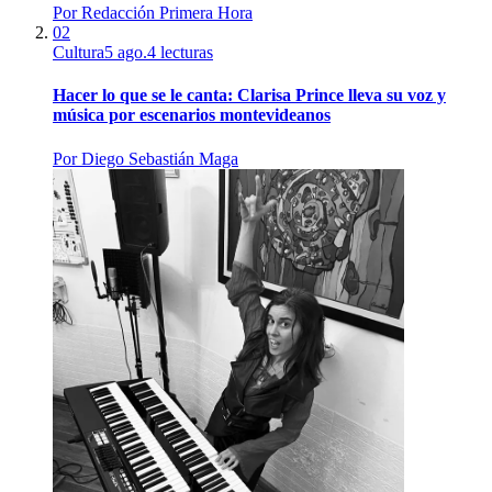
Por
Redacción Primera Hora
02
Cultura
5 ago.
4
lecturas
Hacer lo que se le canta: Clarisa Prince lleva su voz y
música por escenarios montevideanos
Por
Diego Sebastián Maga