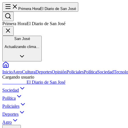
Primera Hora
El Diario de San José
Primera Hora
El Diario de San José
San José
Actualizando clima...
Inicio
Agro
Cultura
Deportes
Opinión
Policiales
Política
Sociedad
Tecnolo
Cargando usuario
Primera Hora
El Diario de San José
Sociedad
Política
Policiales
Deportes
Agro