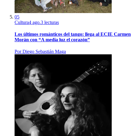
05
Cultura
4 ago.
3
lecturas
Los últimos románticos del tango: llega al ECIE Carmen
Morán con “A media luz el corazón”
Por
Diego Sebastián Maga