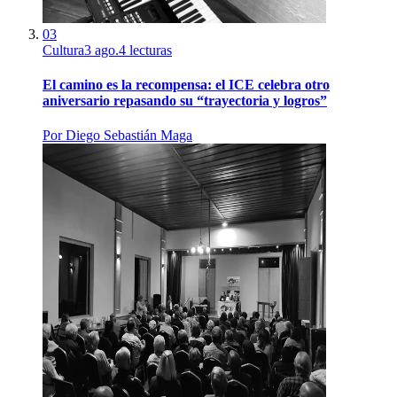
03
Cultura
3 ago.
4
lecturas
El camino es la recompensa: el ICE celebra otro
aniversario repasando su “trayectoria y logros”
Por
Diego Sebastián Maga