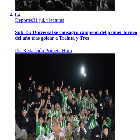
04
Deportes
31 jul.
4
lecturas
Sub 15: Universal se consagró campeón del primer torneo
del año tras golear a Treinta y Tres
Por
Redacción Primera Hora