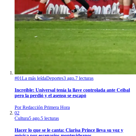
#
01
La más leída
Deportes
3 ago.
7
lecturas
Increíble: Universal tenía la llave controlada ante Ceibal
pero la perdió y el asenso se escapó
Por
Redacción Primera Hora
02
Cultura
5 ago.
5
lecturas
Hacer lo que se le canta: Clarisa Prince lleva su voz y
música por escenarios montevideanos