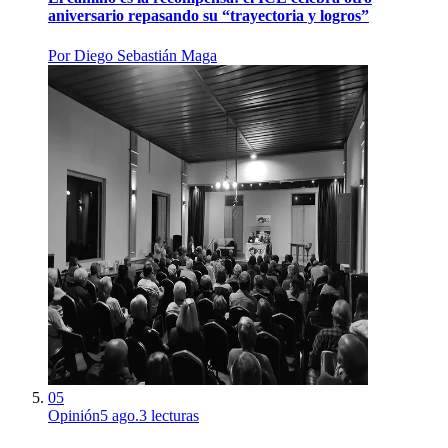
aniversario repasando su “trayectoria y logros”
Por
Diego Sebastián Maga
05
Opinión
5 ago.
3
lecturas