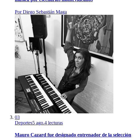
Por
Diego Sebastián Maga
03
Deportes
5 ago.
4
lecturas
Mauro Cazard fue designado entrenador de la selección