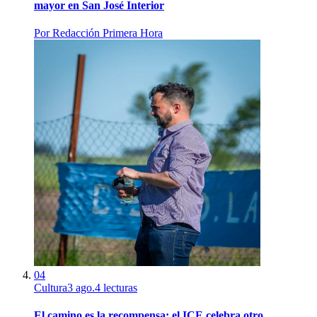
mayor en San José Interior
Por
Redacción Primera Hora
04
Cultura
3 ago.
4
lecturas
El camino es la recompensa: el ICE celebra otro