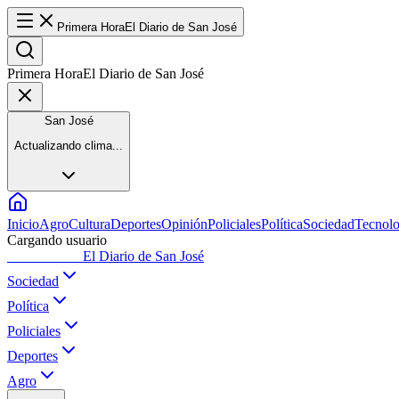
Primera Hora
El Diario de San José
Primera Hora
El Diario de San José
San José
Actualizando clima...
Inicio
Agro
Cultura
Deportes
Opinión
Policiales
Política
Sociedad
Tecnolo
Cargando usuario
Primera Hora
El Diario de San José
Sociedad
Política
Policiales
Deportes
Agro