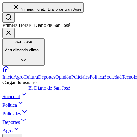
Primera Hora
El Diario de San José
Primera Hora
El Diario de San José
San José
Actualizando clima...
Inicio
Agro
Cultura
Deportes
Opinión
Policiales
Política
Sociedad
Tecnolo
Cargando usuario
Primera Hora
El Diario de San José
Sociedad
Política
Policiales
Deportes
Agro