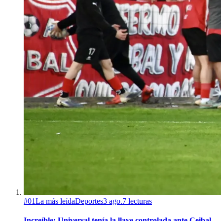
#
01
La más leída
Deportes
3 ago.
7
lecturas
Increíble: Universal tenía la llave controlada ante Ceibal