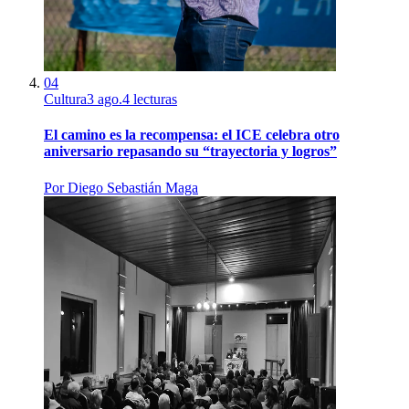
04
Cultura
3 ago.
4
lecturas
El camino es la recompensa: el ICE celebra otro
aniversario repasando su “trayectoria y logros”
Por
Diego Sebastián Maga