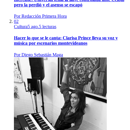
pero la perdió y el asenso se escapó
Por
Redacción Primera Hora
02
Cultura
5 ago.
5
lecturas
Hacer lo que se le canta: Clarisa Prince lleva su voz y
música por escenarios montevideanos
Por
Diego Sebastián Maga