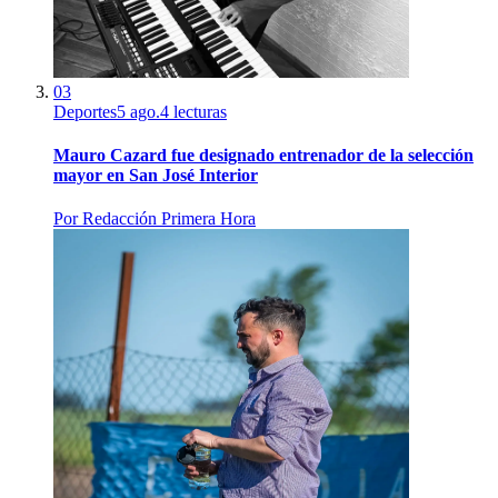
03
Deportes
5 ago.
4
lecturas
Mauro Cazard fue designado entrenador de la selección
mayor en San José Interior
Por
Redacción Primera Hora