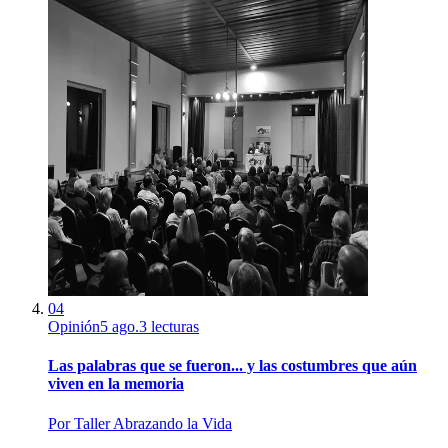
04
Opinión
5 ago.
3
lecturas
Las palabras que se fueron... y las costumbres que aún
viven en la memoria
Por
Taller Abrazando la Vida