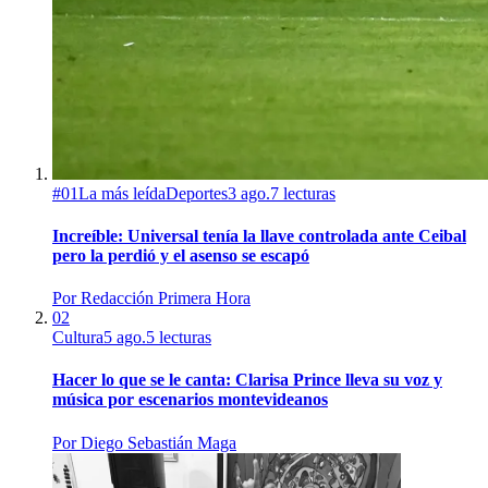
#
01
La más leída
Deportes
3 ago.
7
lecturas
Increíble: Universal tenía la llave controlada ante Ceibal
pero la perdió y el asenso se escapó
Por
Redacción Primera Hora
02
Cultura
5 ago.
5
lecturas
Hacer lo que se le canta: Clarisa Prince lleva su voz y
música por escenarios montevideanos
Por
Diego Sebastián Maga