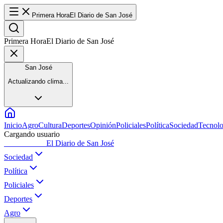
Primera Hora
El Diario de San José
Primera Hora
El Diario de San José
San José
Actualizando clima...
Inicio
Agro
Cultura
Deportes
Opinión
Policiales
Política
Sociedad
Tecnolo
Cargando usuario
Primera Hora
El Diario de San José
Sociedad
Política
Policiales
Deportes
Agro