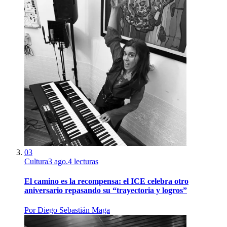
03
Cultura
3 ago.
4
lecturas
El camino es la recompensa: el ICE celebra otro
aniversario repasando su “trayectoria y logros”
Por
Diego Sebastián Maga