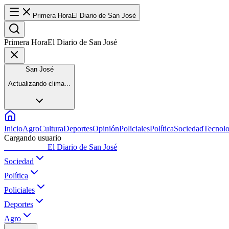
Primera Hora
El Diario de San José
Primera Hora
El Diario de San José
San José
Actualizando clima...
Inicio
Agro
Cultura
Deportes
Opinión
Policiales
Política
Sociedad
Tecnolo
Cargando usuario
Primera Hora
El Diario de San José
Sociedad
Política
Policiales
Deportes
Agro