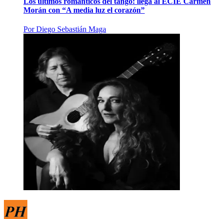
Los últimos románticos del tango: llega al ECIE Carmen
Morán con “A media luz el corazón”
Por
Diego Sebastián Maga