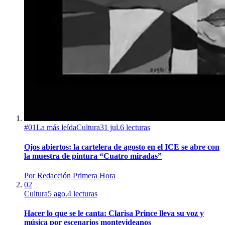
#
01
La más leída
Cultura
31 jul.
6
lecturas
Ojos abiertos: la cartelera de agosto en el ICE se abre con
la muestra de pintura “Cuatro miradas”
Por
Redacción Primera Hora
02
Cultura
5 ago.
4
lecturas
Hacer lo que se le canta: Clarisa Prince lleva su voz y
música por escenarios montevideanos