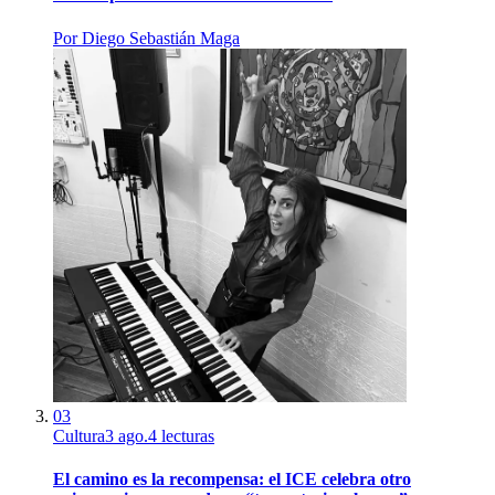
Por
Diego Sebastián Maga
03
Cultura
3 ago.
4
lecturas
El camino es la recompensa: el ICE celebra otro