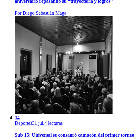
aniversario repasando su “trayectoria y logros”
Por
Diego Sebastián Maga
04
Deportes
31 jul.
4
lecturas
Sub 15: Universal se consagró campeón del primer torneo