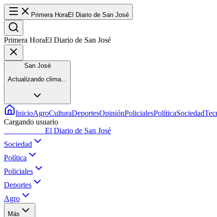
Primera Hora
El Diario de San José
Primera Hora
El Diario de San José
San José
Actualizando clima...
Inicio
Agro
Cultura
Deportes
Opinión
Policiales
Política
Sociedad
Tec
Cargando usuario
Primera Hora
El Diario de San José
Sociedad
Política
Policiales
Deportes
Agro
Más