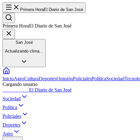
Primera Hora
El Diario de San José
Primera Hora
El Diario de San José
San José
Actualizando clima...
Inicio
Agro
Cultura
Deportes
Opinión
Policiales
Política
Sociedad
Tecnolo
Cargando usuario
Primera Hora
El Diario de San José
Sociedad
Política
Policiales
Deportes
Agro