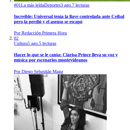
#
01
La más leída
Deportes
3 ago.
7
lecturas
Increíble: Universal tenía la llave controlada ante Ceibal
pero la perdió y el asenso se escapó
Por
Redacción Primera Hora
02
Cultura
5 ago.
5
lecturas
Hacer lo que se le canta: Clarisa Prince lleva su voz y
música por escenarios montevideanos
Por
Diego Sebastián Maga