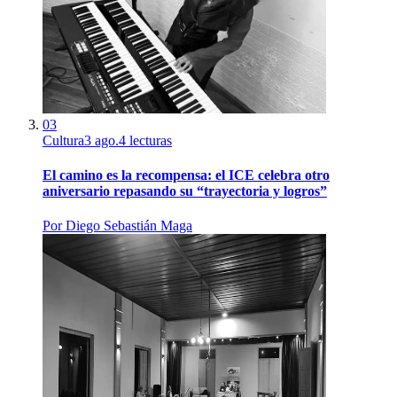
03
Cultura
3 ago.
4
lecturas
El camino es la recompensa: el ICE celebra otro
aniversario repasando su “trayectoria y logros”
Por
Diego Sebastián Maga