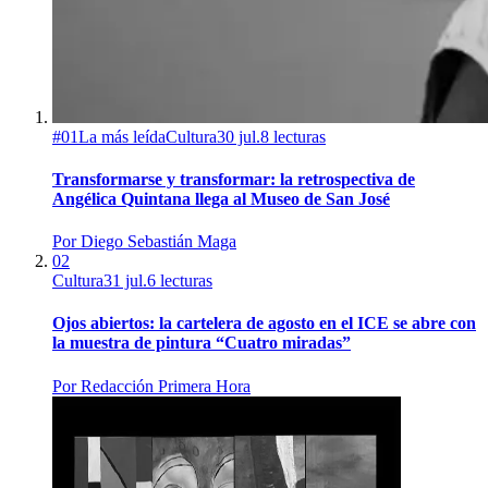
#
01
La más leída
Cultura
30 jul.
8
lecturas
Transformarse y transformar: la retrospectiva de
Angélica Quintana llega al Museo de San José
Por
Diego Sebastián Maga
02
Cultura
31 jul.
6
lecturas
Ojos abiertos: la cartelera de agosto en el ICE se abre con
la muestra de pintura “Cuatro miradas”
Por
Redacción Primera Hora