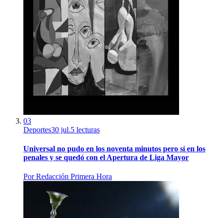
03
Deportes
30 jul.
5
lecturas
Universal no pudo en los noventa minutos pero sí en los
penales y se quedó con el Apertura de Liga Mayor
Por
Redacción Primera Hora