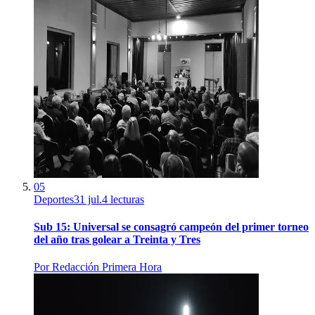
05
Deportes
31 jul.
4
lecturas
Sub 15: Universal se consagró campeón del primer torneo
del año tras golear a Treinta y Tres
Por
Redacción Primera Hora