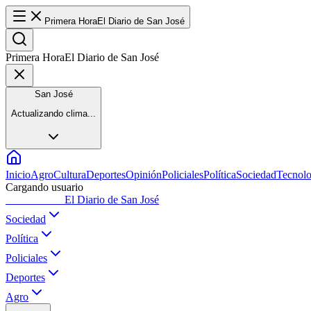
Primera Hora
El Diario de San José
Primera Hora
El Diario de San José
San José
Actualizando clima...
Inicio
Agro
Cultura
Deportes
Opinión
Policiales
Política
Sociedad
Tecnolo
Cargando usuario
Primera Hora
El Diario de San José
Sociedad
Política
Policiales
Deportes
Agro