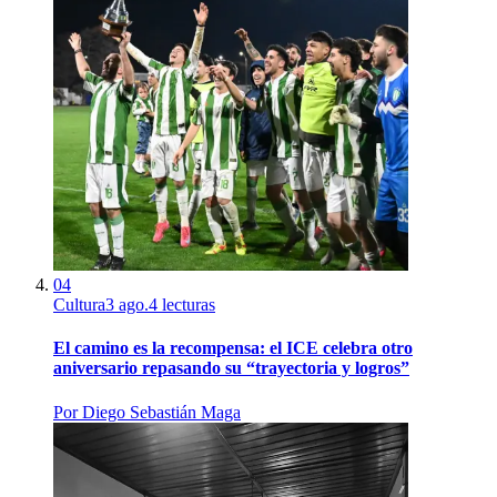
04
Cultura
3 ago.
4
lecturas
El camino es la recompensa: el ICE celebra otro
aniversario repasando su “trayectoria y logros”
Por
Diego Sebastián Maga