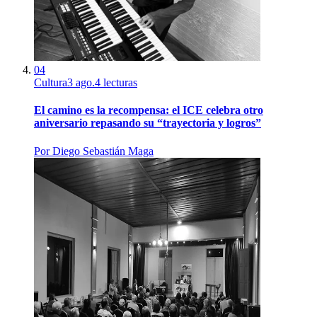
04
Cultura
3 ago.
4
lecturas
El camino es la recompensa: el ICE celebra otro
aniversario repasando su “trayectoria y logros”
Por
Diego Sebastián Maga