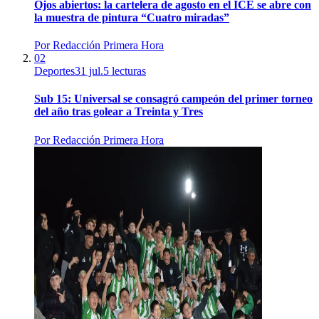
Ojos abiertos: la cartelera de agosto en el ICE se abre con
la muestra de pintura “Cuatro miradas”
Por
Redacción Primera Hora
02
Deportes
31 jul.
5
lecturas
Sub 15: Universal se consagró campeón del primer torneo
del año tras golear a Treinta y Tres
Por
Redacción Primera Hora