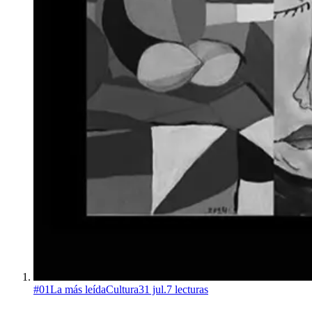
#
01
La más leída
Cultura
31 jul.
7
lecturas