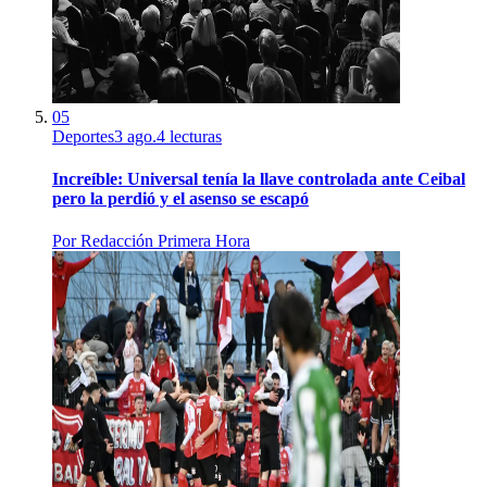
05
Deportes
3 ago.
4
lecturas
Increíble: Universal tenía la llave controlada ante Ceibal
pero la perdió y el asenso se escapó
Por
Redacción Primera Hora