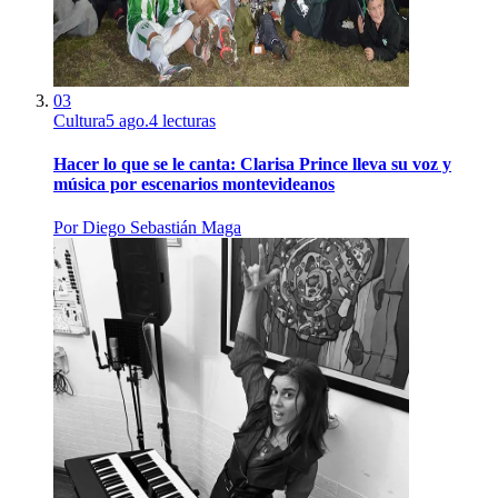
03
Cultura
5 ago.
4
lecturas
Hacer lo que se le canta: Clarisa Prince lleva su voz y
música por escenarios montevideanos
Por
Diego Sebastián Maga