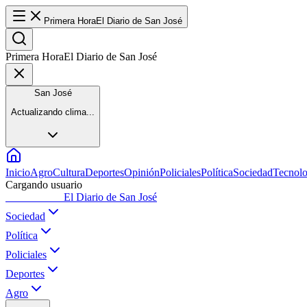
Primera Hora
El Diario de San José
Primera Hora
El Diario de San José
San José
Actualizando clima...
Inicio
Agro
Cultura
Deportes
Opinión
Policiales
Política
Sociedad
Tecnolo
Cargando usuario
Primera Hora
El Diario de San José
Sociedad
Política
Policiales
Deportes
Agro