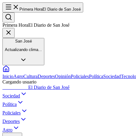
Primera Hora
El Diario de San José
Primera Hora
El Diario de San José
San José
Actualizando clima...
Inicio
Agro
Cultura
Deportes
Opinión
Policiales
Política
Sociedad
Tecnolo
Cargando usuario
Primera Hora
El Diario de San José
Sociedad
Política
Policiales
Deportes
Agro