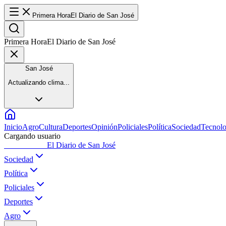
Primera Hora
El Diario de San José
Primera Hora
El Diario de San José
San José
Actualizando clima...
Inicio
Agro
Cultura
Deportes
Opinión
Policiales
Política
Sociedad
Tecnolo
Cargando usuario
Primera Hora
El Diario de San José
Sociedad
Política
Policiales
Deportes
Agro