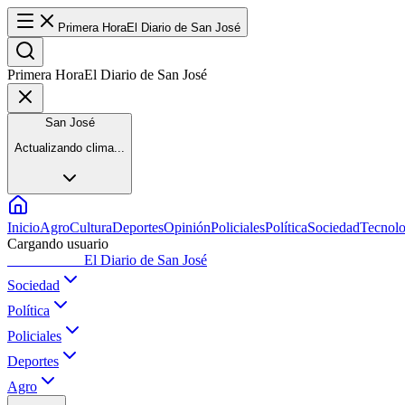
Primera Hora
El Diario de San José
Primera Hora
El Diario de San José
San José
Actualizando clima...
Inicio
Agro
Cultura
Deportes
Opinión
Policiales
Política
Sociedad
Tecnolo
Cargando usuario
Primera Hora
El Diario de San José
Sociedad
Política
Policiales
Deportes
Agro