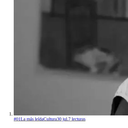
#
01
La más leída
Cultura
30 jul.
7
lecturas