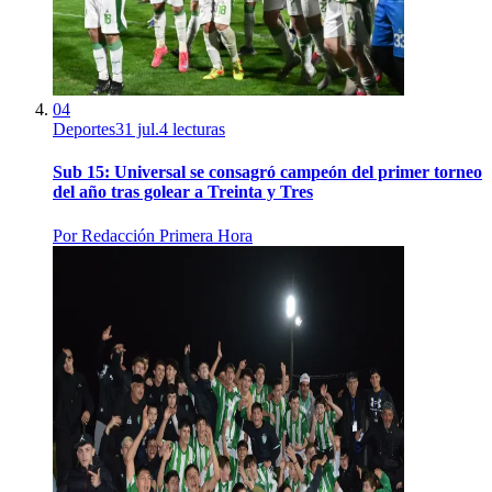
04
Deportes
31 jul.
4
lecturas
Sub 15: Universal se consagró campeón del primer torneo
del año tras golear a Treinta y Tres
Por
Redacción Primera Hora