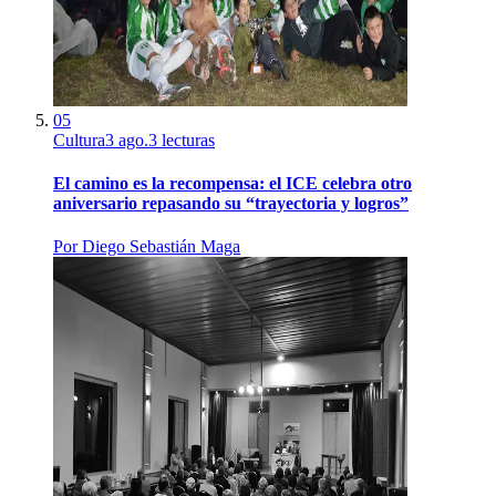
05
Cultura
3 ago.
3
lecturas
El camino es la recompensa: el ICE celebra otro
aniversario repasando su “trayectoria y logros”
Por
Diego Sebastián Maga