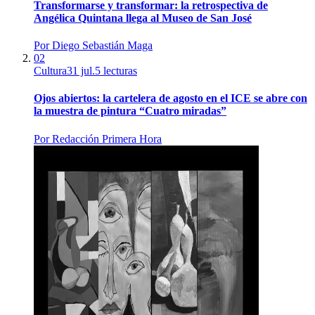
Transformarse y transformar: la retrospectiva de
Angélica Quintana llega al Museo de San José
Por
Diego Sebastián Maga
02
Cultura
31 jul.
5
lecturas
Ojos abiertos: la cartelera de agosto en el ICE se abre con
la muestra de pintura “Cuatro miradas”
Por
Redacción Primera Hora