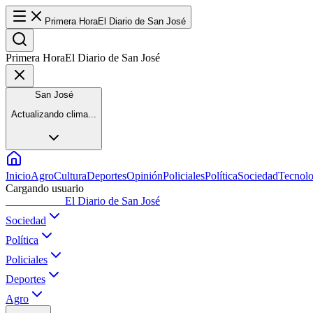
Primera Hora
El Diario de San José
Primera Hora
El Diario de San José
San José
Actualizando clima...
Inicio
Agro
Cultura
Deportes
Opinión
Policiales
Política
Sociedad
Tecnolo
Cargando usuario
Primera Hora
El Diario de San José
Sociedad
Política
Policiales
Deportes
Agro