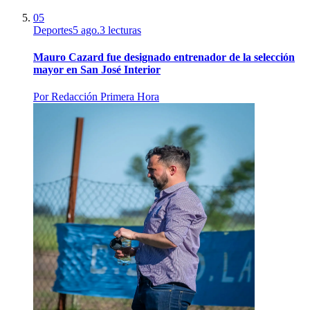
05
Deportes
5 ago.
3
lecturas
Mauro Cazard fue designado entrenador de la selección
mayor en San José Interior
Por
Redacción Primera Hora