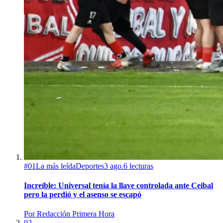
#
01
La más leída
Deportes
3 ago.
6
lecturas
Increíble: Universal tenía la llave controlada ante Ceibal
pero la perdió y el asenso se escapó
Por
Redacción Primera Hora
02