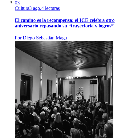
03
Cultura
3 ago.
4
lecturas
El camino es la recompensa: el ICE celebra otro
aniversario repasando su “trayectoria y logros”
Por
Diego Sebastián Maga