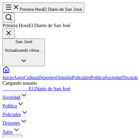
Primera Hora
El Diario de San José
Primera Hora
El Diario de San José
San José
Actualizando clima...
Inicio
Agro
Cultura
Deportes
Opinión
Policiales
Política
Sociedad
Tecnolo
Cargando usuario
Primera Hora
El Diario de San José
Sociedad
Política
Policiales
Deportes
Agro