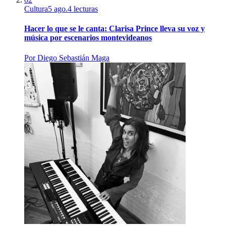
Cultura
5 ago.
4
lecturas
Hacer lo que se le canta: Clarisa Prince lleva su voz y
música por escenarios montevideanos
Por
Diego Sebastián Maga