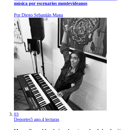
música por escenarios montevideanos
Por
Diego Sebastián Maga
03
Deportes
5 ago.
4
lecturas