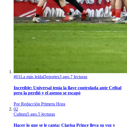
#
01
La más leída
Deportes
3 ago.
7
lecturas
Increíble: Universal tenía la llave controlada ante Ceibal
pero la perdió y el asenso se escapó
Por
Redacción Primera Hora
02
Cultura
5 ago.
5
lecturas
Hacer lo que se le canta: Clarisa Prince lleva su voz y