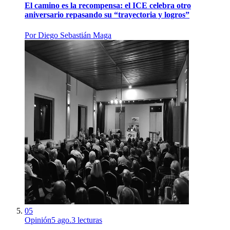
El camino es la recompensa: el ICE celebra otro
aniversario repasando su “trayectoria y logros”
Por
Diego Sebastián Maga
05
Opinión
5 ago.
3
lecturas