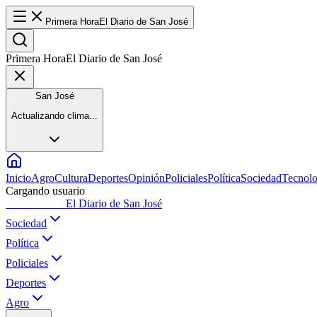
Primera Hora
El Diario de San José
Primera Hora
El Diario de San José
San José
Actualizando clima...
Inicio
Agro
Cultura
Deportes
Opinión
Policiales
Política
Sociedad
Tecnolo
Cargando usuario
Primera Hora
El Diario de San José
Sociedad
Política
Policiales
Deportes
Agro