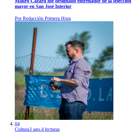
Mauro Cazard fue designado entrenador de la selección
mayor en San José Interior
Por
Redacción Primera Hora
04
Cultura
3 ago.
4
lecturas